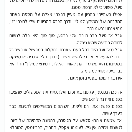
לנו חלום להשתתף ב'מרוץ למיליון'. בעצם החלום היה שלי והסיוט של
סיגל, פשוט כי לא הרפתי ממנו.
אפילו כשהייתי בהריון עם מעיין רבצתי אצלה על הספה באחת
ההקרנות של 'המירוץ למיליון' ודרך הכרס ההריונית שלי לחצתי "נו,
מתי אנחנו נרשמות?"
אבל אז סיגל כבר חייכה אליי ברוגע, סוף סוף היא יכלה לנשום
לרווחה בידיעה שהיא ניצלה.
אבל מאז ועד היום בכל פעם שאנחנו נתקלות במכשול או כשסיגל
רוצה להפעיל אותי כדי להשיג משהו (בדרך כלל סיגריה או משקה
במסיבות) היא פשוט זורקת לאוויר "יאללה, המירוץ למיליון" וזהו! היא
כבר גייסה אותי למשימה.
איו דבר העומד בפניי בזמן אתגר.
אז ככה נכנסנו, עקפנו בתחכום ואלגנטיות את המכשולים שהציבו
בפנינו ואת נחיל האנשים.
בפנים פגשנו את יורם וליאת, השותפים המושלמים לחגיגות כבר
בערך עשור.
ואז שמענו אותם- סלאש על הגיטרה, בתצוגה מדהימה של חיות.
לגאונות ויכולת אין גיל. לעומתו אקסל, החתיך, הכריזמטי, המופלא