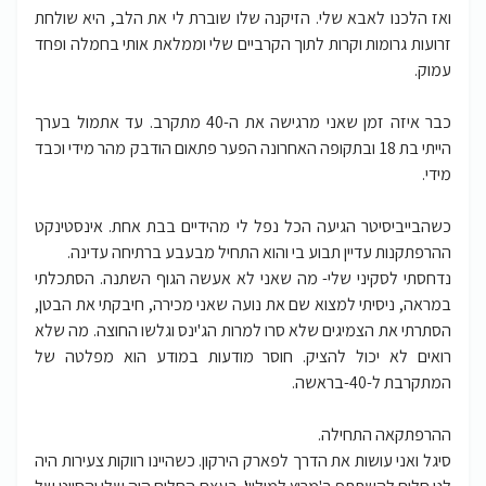
ואז הלכנו לאבא שלי. הזיקנה שלו שוברת לי את הלב, היא שולחת
זרועות גרומות וקרות לתוך הקרביים שלי וממלאת אותי בחמלה ופחד
עמוק.
כבר איזה זמן שאני מרגישה את ה-40 מתקרב. עד אתמול בערך
הייתי בת 18 ובתקופה האחרונה הפער פתאום הודבק מהר מידי וכבד
מידי.
כשהבייביסיטר הגיעה הכל נפל לי מהידיים בבת אחת. אינסטינקט
ההרפתקנות עדיין תבוע בי והוא התחיל מבעבע ברתיחה עדינה.
נדחסתי לסקיני שלי- מה שאני לא אעשה הגוף השתנה. הסתכלתי
במראה, ניסיתי למצוא שם את נועה שאני מכירה, חיבקתי את הבטן,
הסתרתי את הצמיגים שלא סרו למרות הג'ינס וגלשו החוצה. מה שלא
רואים לא יכול להציק. חוסר מודעות במודע הוא מפלטה של
המתקרבת ל-40-בראשה.
ההרפתקאה התחילה.
סיגל ואני עושות את הדרך לפארק הירקון. כשהיינו רווקות צעירות היה