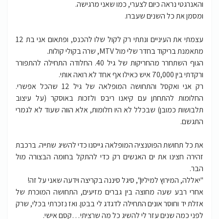
והאנרגטי נראה כיום לצערי, כמו שאני מרגישה.
ומסמן את כל השנים שעברו.
עצמתי את העיניים ונתתי רק לקול שלו להכנס, ופתאום אני בת 12
מתאמנת בריקוד בחדר שלי מול MTV, שרה בקולי קולות.
הגוף השתחרר מהחריקות של גיל 40. החלודה התחילה להתפורר
ורקדתי בין 70,000 איש כאילו אף אחד לא רואה אותי.
רק אני ואקסל והתחושה המופלאה של גיל 12 שהכל אפשרי.
החלומות להתחתן עם קיאנו ריבס ולזכות באוסקר (על עיצוב
תלבושות כמובן) שבכלל לא היו חלומות, אלא הווה שעוד לא לגמרי
התגשם.
את כל תחושת הפוטנציה המופלאה גייסנו כדי להשיג שתייה. ברכבת
זהירה חצינו את ים האנשים רק כדי להתקל בחומה הבצורה מול
הבר.
"יאללה, המירוץ למיליון", סיגל סיננה בקריצה וידעה שאני על זה!
אחרי רבע שעה מחוצה בין גברים מזיעים, התחושה המוכרת של
אזלת יד וחוסר אונים התחילה לדגדג לי בבטן. ואז נזכרתי בכלי, שרק
לפני כמה שנים עזר לי להשיג כל מה שרציתי…קסם אישי.