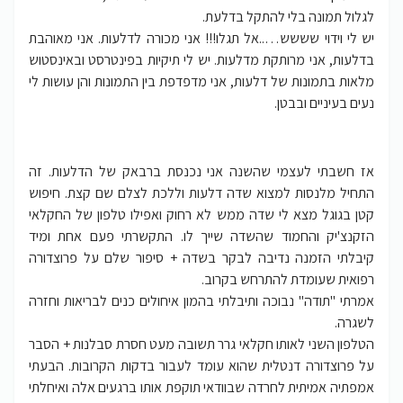
לגלול תמונה בלי להתקל בדלעת.
יש לי וידוי שששש…..אל תגלו!!! אני מכורה לדלעות. אני מאוהבת
בדלעות, אני מרותקת מדלעות. יש לי תיקיות בפינטרסט ובאינסטוש
מלאות בתמונות של דלעות, אני מדפדפת בין התמונות והן עושות לי
נעים בעיניים ובבטן.
אז חשבתי לעצמי שהשנה אני נכנסת ברבאק של הדלעות. זה
התחיל מלנסות למצוא שדה דלעות וללכת לצלם שם קצת. חיפוש
קטן בגוגל מצא לי שדה ממש לא רחוק ואפילו טלפון של החקלאי
הזקנצ'יק והחמוד שהשדה שייך לו. התקשרתי פעם אחת ומיד
קיבלתי הזמנה נדיבה לבקר בשדה + סיפור שלם על פרוצדורה
רפואית שעומדת להתרחש בקרוב.
אמרתי "תודה" נבוכה ותיבלתי בהמון איחולים כנים לבריאות וחזרה
לשגרה.
הטלפון השני לאותו חקלאי גרר תשובה מעט חסרת סבלנות + הסבר
על פרוצדורה דנטלית שהוא עומד לעבור בדקות הקרובות. הבעתי
אמפתיה אמיתית לחרדה שבוודאי תוקפת אותו ברגעים אלה ואיחלתי