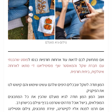
צילום-גיא מועלם
אם מתחשק לכם לראות עוד ארוחות חורפיות כנסו ל
פוסט שהכנתי
עם חברת שקל והמאסטר שף מסימיליאנו די מתאו לארוחה
איטלקית, ביתית חורפית
.
המון תודה לשקל שבכלים היפים שלהם עשינו שימוש והם קישטו לנו
את הפיקניק.
ושוב המון המון תודה לגיא מועלם שהכין את כל המתכונים
המופלאים, בישל אוכל מדהים שטרפנו בכיף וצילם בכישרון רב.
אם תרצו לפנות אליו לקייטרינג, יצירת מתכונים, צילום וסטיילינג