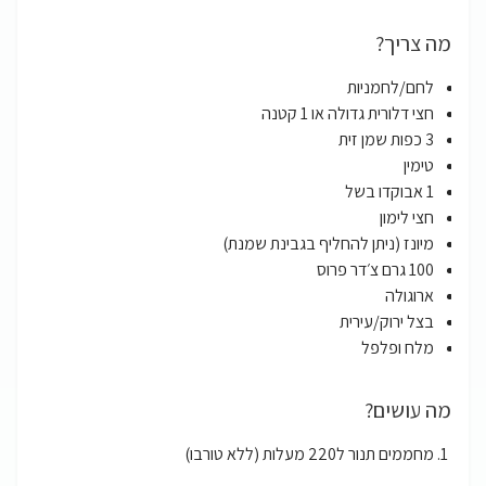
מה צריך?
לחם/לחמניות
חצי דלורית גדולה או 1 קטנה
3 כפות שמן זית
טימין
1 אבוקדו בשל
חצי לימון
מיונז (ניתן להחליף בגבינת שמנת)
100 גרם צ׳דר פרוס
ארוגולה
בצל ירוק/עירית
מלח ופלפל
מה עושים?
מחממים תנור ל220 מעלות (ללא טורבו)