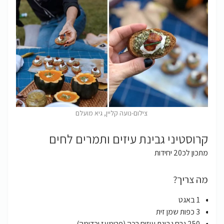
צילום-נועה קליין, גיא מועלם
קרוסטיני גבינת עיזים ותמרים לחים
מתכון לכ20 יחידות
מה צריך?
1 באגט
3 כפות שמן זית
250 גרם גבינת עיזים רכה (פרומעז וכדומה)