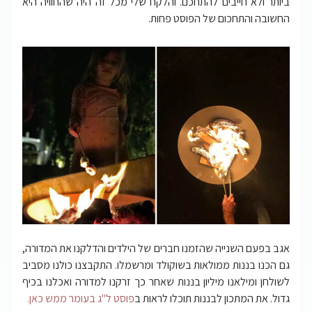
ביותר ולא חייבים להתחכם. והלקח שלי מכל זה היה שהחוויה היא
החשובה והתחכום של הפוסט פחות.
אגב בפעם השנייה שהזמנו חברים של הילדים והדלקנו את המדורה,
גם הכנו בננות ממולאות בשוקולד ומרשמלו. התקבצנו כולנו מסביב
לשולחן ומילאנו מיליון בננות שאחר כך זרקנו למדורה ואכלנו בכיף
גדול. את המתכון לבננות תוכלו לראות ב
פוסט ל"ג בעומר ממש כאן.