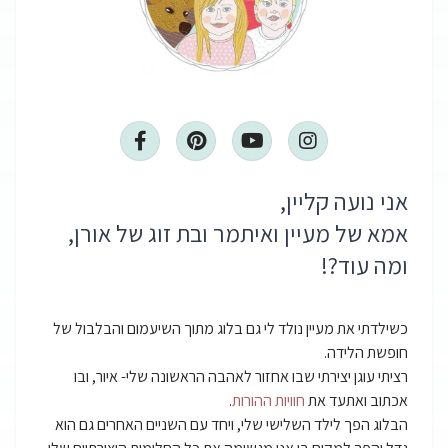
F
P
Y
I
a
i
o
n
c
n
u
s
e
t
t
t
b
e
u
a
אני נועה קליין,
o
r
b
g
o
e
e
r
אמא של מעיין ואיתמר ובת זוג של אורן,
k
s
a
ומה עוד?!
-
t
m
f
כשילדתי את מעיין נולד לי גם בלוג מתוך השיעמום והבלבול של
חופשת הלידה.
רציתי עוגן יצירתי שבו אחזור לאהבה הראשונה שלי- איור, ובו
אכתוב ואתעד את
חוויות ההורות
.
הבלוג הפך לילד השלישי שלי, ויחד עם השניים האחרים גם הוא