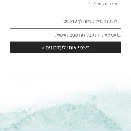
ם
א
י
מ
ש
אני מאשר/ת קבלת עדכונים לאימייל.
י
ד
י
רשמי אותי לעדכונים ››
ה
ל
ה
ס
כ
מ
ה