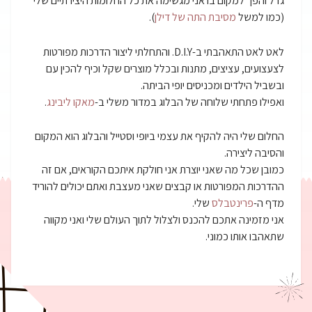
גדל והפך למקום בו אני מגשימה את כל החלומות היצירתיים שלי
(כמו למשל
מסיבת התה של דילן
).
לאט לאט התאהבתי ב-D.I.Y. והתחלתי ליצור הדרכות מפורטות
לצעצועים, עציצים, מתנות ובכלל מוצרים שקל וכיף להכין עם
ובשביל הילדים ומכניסים יופי הביתה.
ואפילו פתחתי שלוחה של הבלוג במדור משלי ב-
מאקו ליבינג
.
החלום שלי היה להקיף את עצמי ביופי וסטייל והבלוג הוא המקום
והסיבה ליצירה.
כמובן שכל מה שאני יוצרת אני חולקת איתכם הקוראים, אם זה
ההדרכות המפורטות או קבצים שאני מעצבת ואתם יכולים להוריד
מדף ה-
פרינטבלס
שלי.
אני מזמינה אתכם להכנס ולצלול לתוך העולם שלי ואני מקווה
שתאהבו אותו כמוני.