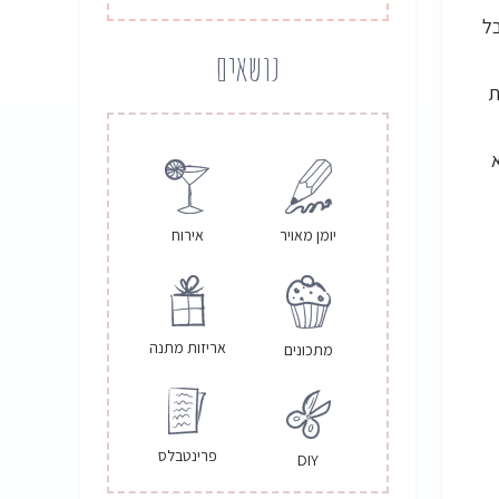
בל
נושאים
ת
אירוח
יומן מאויר
אריזות מתנה
מתכונים
פרינטבלס
DIY