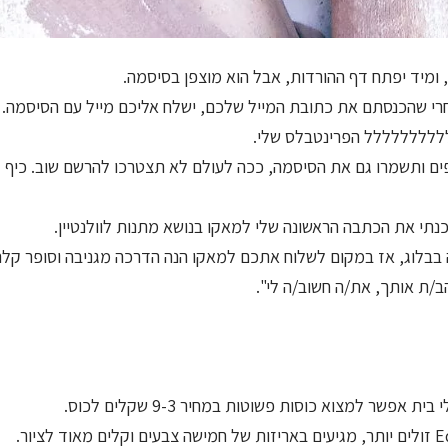
ומיד יפתח דף ההורדות, אבל הוא מוצפן בסיסמה.
י שהכנסתם את כתובת המייל שלכם, ישלח אליכם מייל עם הסיסמה.
לללללללללל הפרינטבלס שלי.
ים ותשמרו גם את הסיסמה, ככה לעולם לא תצטרכו להרשם שוב. כיף
נתי את הכתבה הראשונה שלי למאקו בנושא מתנות לוולנטיין.
בבלוג, אז במקום לשלוח אתכם למאקו הנה הדרכה מגניבה וסופר קלה
ב/ת אותך, את/ה חשוב/ה לי".
פשר למצוא כוסות פשוטות במחיר 9-3 שקלים לכוס.
טושים לציור על פורצלן. אלה של חברת Edding זולים יותר, מגיעים באריזות של חמישה צבעים וקלים מאוד לציור.