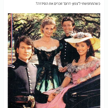
כשהתחפשתי ל'צפון- דרום' זוכרים את הסידרה?