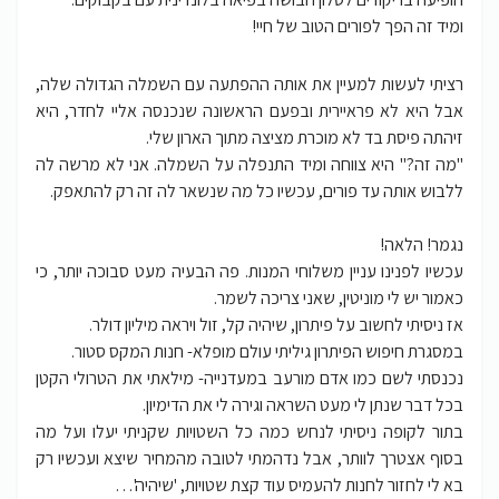
ומיד זה הפך לפורים הטוב של חיי!
רציתי לעשות למעיין את אותה ההפתעה עם השמלה הגדולה שלה,
אבל היא לא פראיירית ובפעם הראשונה שנכנסה אליי לחדר, היא
זיהתה פיסת בד לא מוכרת מציצה מתוך הארון שלי.
"מה זה?" היא צווחה ומיד התנפלה על השמלה. אני לא מרשה לה
ללבוש אותה עד פורים, עכשיו כל מה שנשאר לה זה רק להתאפק.
נגמר! הלאה!
עכשיו לפנינו עניין משלוחי המנות. פה הבעיה מעט סבוכה יותר, כי
כאמור יש לי מוניטין, שאני צריכה לשמר.
אז ניסיתי לחשוב על פיתרון, שיהיה קל, זול ויראה מיליון דולר.
במסגרת חיפוש הפיתרון גיליתי עולם מופלא- חנות המקס סטור.
נכנסתי לשם כמו אדם מורעב במעדנייה- מילאתי את הטרולי הקטן
בכל דבר שנתן לי מעט השראה וגירה לי את הדימיון.
בתור לקופה ניסיתי לנחש כמה כל השטויות שקניתי יעלו ועל מה
בסוף אצטרך לוותר, אבל נדהמתי לטובה מהמחיר שיצא ועכשיו רק
בא לי לחזור לחנות להעמיס עוד קצת שטויות, 'שיהיה'…