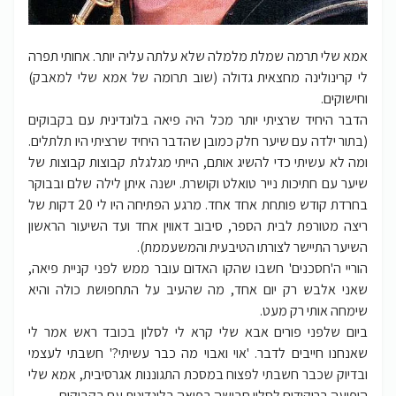
אמא שלי תרמה שמלת מלמלה שלא עלתה עליה יותר. אחותי תפרה
לי קרינולינה מחצאית גדולה (שוב תרומה של אמא שלי למאבק)
וחישוקים.
הדבר היחיד שרציתי יותר מכל היה פיאה בלונדינית עם בקבוקים
(בתור ילדה עם שיער חלק כמובן שהדבר היחיד שרציתי היו תלתלים.
ומה לא עשיתי כדי להשיג אותם, הייתי מגלגלת קבוצות קבוצות של
שיער עם חתיכות נייר טואלט וקושרת. ישנה איתן לילה שלם ובבוקר
בחרדת קודש פותחת אחד אחד. מרגע הפתיחה היו לי 20 דקות של
ריצה מטורפת לבית הספר, סיבוב דאווין אחד ועד השיעור הראשון
השיער התיישר לצורתו הטיבעית והמשעממת).
הוריי ה'חסכנים' חשבו שהקו האדום עובר ממש לפני קניית פיאה,
שאני אלבש רק יום אחד, מה שהעיב על התחפושת כולה והיא
שימחה אותי רק מעט.
ביום שלפני פורים אבא שלי קרא לי לסלון בכובד ראש אמר לי
שאנחנו חייבים לדבר. 'אוי ואבוי מה כבר עשיתי?' חשבתי לעצמי
ובדיוק שכבר חשבתי לפצוח במסכת התגוננות אגרסיבית, אמא שלי
הופיעה בריקודים לסלון חבושה בפיאה בלונדינית עם בקבוקים.