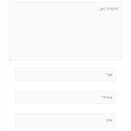
להקליד
כאן...
שם*
אימייל*
אתר