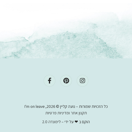
F
P
I
a
i
n
c
n
s
e
t
t
b
e
a
o
r
g
o
e
r
כל הזכויות שמורות – נועה קליין © 2026, I'm on leave
k
s
a
תקנון אתר ומדיניות פרטיות
-
t
m
הוקם ב ❤ על ידי –
לימונדה 2.0
f