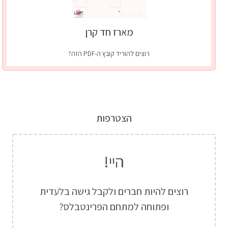
מארז חד קרן
רוצים להוריד קובץ ה-PDF הזה?
לקבלת גישה פתוחה לכלל קבצי ה-pdf בעמוד זה
כל מה שצריך לעשות זה להרשם לעדכוני ה-VIP שלי.
קחי אותי לשם
| כבר חברים?
כניסה
הצטרפות
היי!
רוצים להיות חברים ולקבל גישה בלעדית
ופתוחה למתחם הפרינטבלס?