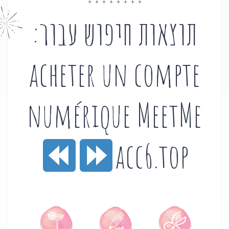
תוצאות חיפוש עבור:
acheter un compte
numérique MeetMe
acc6.top